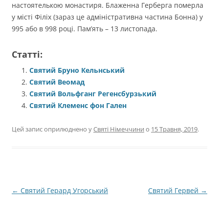
настоятелькою монастиря. Блаженна Герберга померла
у місті Філіх (зараз це адміністративна частина Бонна) у
995 або в 998 році. Пам’ять – 13 листопада.
Статті:
Святий Бруно Кельнський
Святий Веомад
Святий Вольфганг Регенсбурзький
Святий Клеменс фон Гален
Цей запис оприлюднено у
Святі Німеччини
о
15 Травня, 2019
.
Навігація
←
Святий Герард Угорський
Святий Гервей
→
по
запису