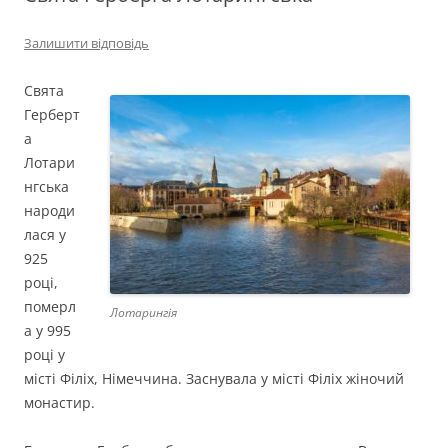
Залишити відповідь
Свята
Герберт
а
Лотари
нгська
народи
лася у
925
році,
померл
Лотарингія
а у 995
році у
місті Філіх, Німеччина. Заснувала у місті Філіх жіночий
монастир.