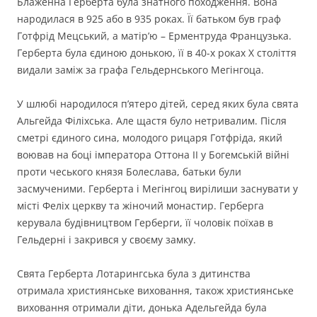
Блаженна Герберта була знатного походження. Вона
народилася в 925 або в 935 роках. Її батьком був граф
Готфрід Мецський, а матір’ю – Ерментруда Французька.
Герберта була єдиною донькою, її в 40-х роках Х століття
видали заміж за графа Гельдернського Мегінгоца.
У шлюбі народилося п’ятеро дітей, серед яких була свята
Альгейда Філіхська. Але щастя було нетривалим. Після
сметрі єдиного сина, молодого рицаря Готфріда, який
воював на боці імператора Оттона ІІ у Богемській війні
проти чеського князя Болеслава, батьки були
засмученими. Герберта і Мегінгоц вирілиши заснувати у
місті Феліх церкву та жіночий монастир. Герберга
керувала будівництвом Герберги, її чоловік поїхав в
Гельдерні і закрився у своєму замку.
Свята Герберта Лотарингська була з дитинства
отримала християнське виховання, також християнське
виховання отримали діти, донька Адельгейда була