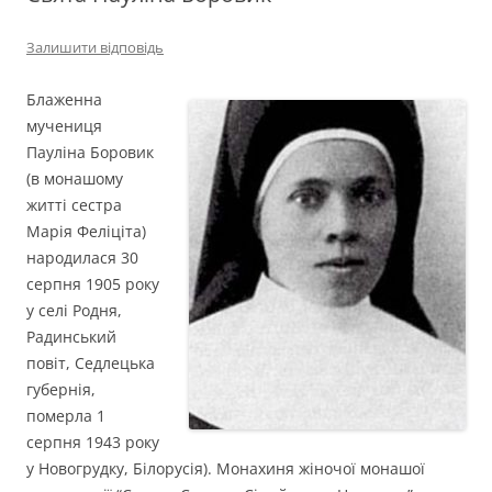
Залишити відповідь
Блаженна
мучениця
Пауліна Боровик
(в монашому
житті сестра
Марія Феліціта)
народилася 30
серпня 1905 року
у селі Родня,
Радинський
повіт, Седлецька
губернія,
померла 1
серпня 1943 року
у Новогрудку, Білорусія). Монахиня жіночої монашої