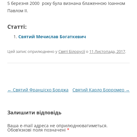
5 березня 2000 року була визнана блаженною Іоанном
Павлом ІІ.
Статті:
Святий Мечислав Богаткевич
Цей запис оприлюднено у
Святі Білорусії
о
11 Листопада, 2017
.
Навігація
←
Святий Франціско Борджа
Святий Карло Борромео
→
по
запису
Залишити відповідь
Ваша e-mail адреса не оприлюднюватиметься.
Обов’язкові поля позначені
*