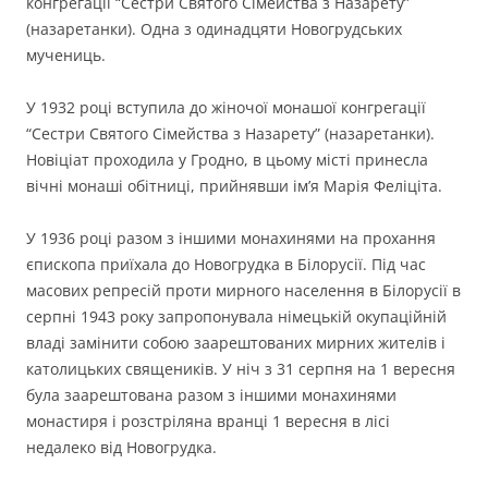
конгрегації “Сестри Святого Сімейства з Назарету”
(назаретанки). Одна з одинадцяти Новогрудських
мучениць.
У 1932 році вступила до жіночої монашої конгрегації
“Сестри Святого Сімейства з Назарету” (назаретанки).
Новіціат проходила у Гродно, в цьому місті принесла
вічні монаші обітниці, прийнявши ім’я Марія Феліціта.
У 1936 році разом з іншими монахинями на прохання
єпископа приїхала до Новогрудка в Білорусії. Під час
масових репресій проти мирного населення в Білорусії в
серпні 1943 року запропонувала німецькій окупаційній
владі замінити собою заарештованих мирних жителів і
католицьких священиків. У ніч з 31 серпня на 1 вересня
була заарештована разом з іншими монахинями
монастиря і розстріляна вранці 1 вересня в лісі
недалеко від Новогрудка.