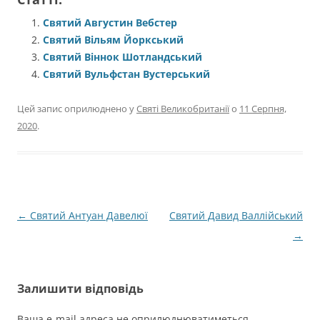
Святий Августин Вебстер
Святий Вільям Йоркський
Святий Віннок Шотландський
Святий Вульфстан Вустерський
Цей запис оприлюднено у
Святі Великобританії
о
11 Серпня,
2020
.
Навігація
←
Святий Антуан Давелюї
Святий Давид Валлійський
по
→
запису
Залишити відповідь
Ваша e-mail адреса не оприлюднюватиметься.