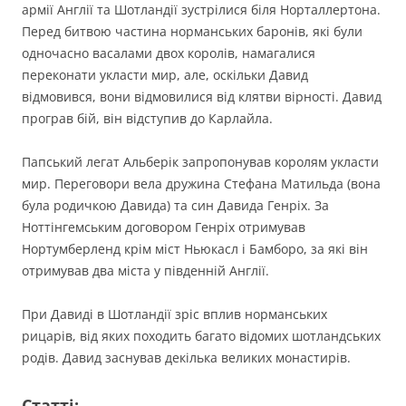
армії Англії та Шотландії зустрілися біля Норталлертона.
Перед битвою частина норманських баронів, які були
одночасно васалами двох королів, намагалися
переконати укласти мир, але, оскільки Давид
відмовився, вони відмовилися від клятви вірності. Давид
програв бій, він відступив до Карлайла.
Папський легат Альберік запропонував королям укласти
мир. Переговори вела дружина Стефана Матильда (вона
була родичкою Давида) та син Давида Генріх. За
Ноттінгемським договором Генріх отримував
Нортумберленд крім міст Ньюкасл і Бамборо, за які він
отримував два міста у південній Англії.
При Давиді в Шотландії зріс вплив норманських
рицарів, від яких походить багато відомих шотландських
родів. Давид заснував декілька великих монастирів.
Статті: