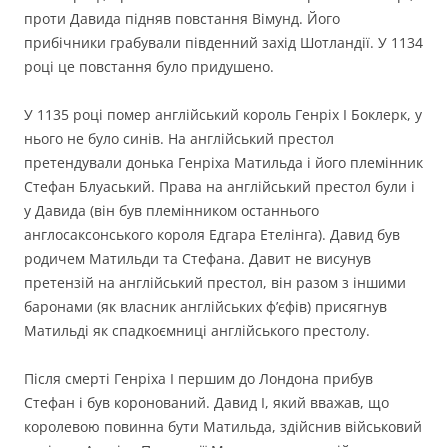
проти Давида підняв повстання Вімунд. Його
прибічники грабували південний захід Шотландії. У 1134
році це повстання було придушено.
У 1135 році помер англійський король Генріх І Боклерк, у
нього не було синів. На англійський престол
претендували донька Генріха Матильда і його племінник
Стефан Блуаський. Права на англійський престол були і
у Давида (він був племінником останнього
англосаксонського короля Едгара Етелінга). Давид був
родичем Матильди та Стефана. Давит не висунув
претензій на англійський престол, він разом з іншими
баронами (як власник англійських ф’єфів) присягнув
Матильді як спадкоємниці англійського престолу.
Після смерті Генріха І першим до Лондона прибув
Стефан і був коронований. Давид І, який вважав, що
королевою повинна бути Матильда, здійснив військовий