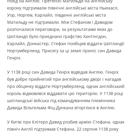
похід на Англію. Претензії Матильди на англійську
корону підтримали північні англійські міста Ньюкасл,
Уор, Норгем, Карлайл, південні англійські міста
Матильду не підтримали. Між Стефаном і Давидом
розпочалися переговори, за результатами яких до
Шотландії було приєднано графство Хантінгдон,
Карлайл, Донкастер, Стефан пообіцяв віддати Шотландії
Нортумберленд. Присягу за ці землі приніс син Давида
Генріх.
У 1138 році син Давида Генріх відвідав Англію. Генріх
був добре прийнятий при англійському дворі і нагадав
про обіцянку віддати Нортумберленд, однак англійський
король відмовився віддавати цю територію. У 1138 році
шотландські війська під командуванням племінника
Давида Вільгельма Фіц-Дункана вторглися в Англію.
У битві при Клітеро Давид розбив армію Стефана, однак
північ Англії підтримав Стефана. 22 серпня 1138 року