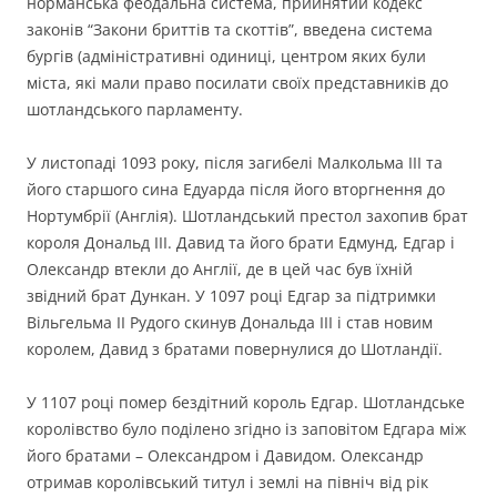
норманська феодальна система, прийнятий кодекс
законів “Закони бриттів та скоттів”, введена система
бургів (адміністративні одиниці, центром яких були
міста, які мали право посилати своїх представників до
шотландського парламенту.
У листопаді 1093 року, після загибелі Малкольма ІІІ та
його старшого сина Едуарда після його вторгнення до
Нортумбрії (Англія). Шотландський престол захопив брат
короля Дональд ІІІ. Давид та його брати Едмунд, Едгар і
Олександр втекли до Англії, де в цей час був їхній
звідний брат Дункан. У 1097 році Едгар за підтримки
Вільгельма ІІ Рудого скинув Дональда ІІІ і став новим
королем, Давид з братами повернулися до Шотландії.
У 1107 році помер бездітний король Едгар. Шотландське
королівство було поділено згідно із заповітом Едгара між
його братами – Олександром і Давидом. Олександр
отримав королівський титул і землі на північ від рік