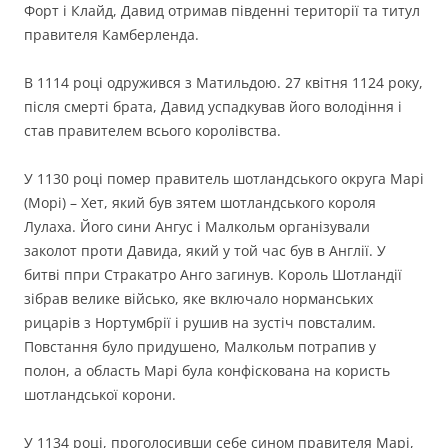
Форт і Клайд, Давид отримав південні території та титул
правителя Камберленда.
В 1114 році одружився з Матильдою. 27 квітня 1124 року,
після смерті брата, Давид успадкував його володіння і
став правителем всього королівства.
У 1130 році помер правитель шотландського округа Марі
(Морі) – Хет, який був зятем шотландського короля
Лулаха. Його сини Ангус і Малкольм організували
заколот проти Давида, який у той час був в Англії. У
битві ппри Стракатро Анго загинув. Король Шотландії
зібрав велике військо, яке включало норманських
рицарів з Нортумбрії і рушив на зустіч повсталим.
Повстання було придушено, Малкольм потрапив у
полон, а область Марі була конфіскована на користь
шотландської корони.
У 1134 році, проголосивши себе сином правителя Марі,