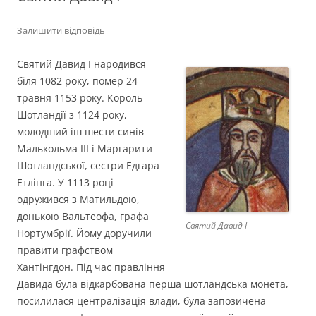
Залишити відповідь
Святий Давид І народився
біля 1082 року, помер 24
травня 1153 року. Король
Шотландії з 1124 року,
молодший іш шести синів
Малькольма ІІІ і Маргарити
Шотландської, сестри Едгара
Етлінга. У 1113 році
одружився з Матильдою,
донькою Вальтеофа, графа
Святий Давид І
Нортумбрії. Йому доручили
правити графством
Хантінгдон. Під час правління
Давида була відкарбована перша шотландська монета,
посилилася централізація влади, була запозичена