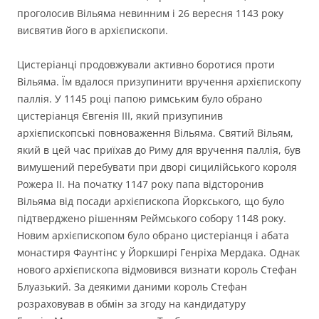
проголосив Вільяма невинним і 26 вересня 1143 року
висвятив його в архієпископи.
Цистеріанці продовжували активно боротися проти
Вільяма. Їм вдалося призупинити вручення архієпископу
паллія. У 1145 році папою римським було обрано
цистеріанця Євгенія ІІІ, який призупинив
архієпископські повноваження Вільяма. Святий Вільям,
який в цей час приїхав до Риму для вручення паллія, був
вимушений перебувати при дворі сицилійського короля
Рожера ІІ. На початку 1147 року папа відсторонив
Вільяма від посади архієпископа Йоркського, що було
підтверджено рішенням Реймського собору 1148 року.
Новим архієпископом було обрано цистеріанця і абата
монастиря Фаунтінс у Йоркширі Генріха Мердака. Однак
нового архієпископа відмовився визнати король Стефан
Блуазький. За деякими даними король Стефан
розраховував в обмін за згоду на кандидатуру