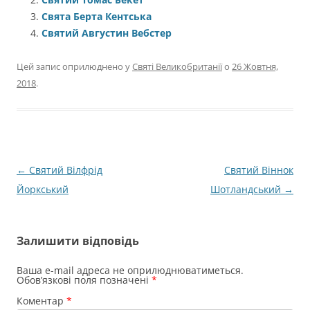
Свята Берта Кентська
Святий Августин Вебстер
Цей запис оприлюднено у
Святі Великобританії
о
26 Жовтня,
2018
.
Навігація
←
Святий Вілфрід
Святий Віннок
по
Йоркський
Шотландський
→
запису
Залишити відповідь
Ваша e-mail адреса не оприлюднюватиметься.
Обов’язкові поля позначені
*
Коментар
*