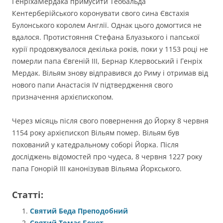
ГенріхаМердака примусити Теобальда
Кентерберійського коронувати свого сина Євстахія
Булонського королем Англії. Однак цього домогтися не
вдалося. Протистояння Стефана Блуазького і папської
курії продовжувалося декілька років, поки у 1153 році не
померли папа Євгеній ІІІ, Бернар Клервоський і Генріх
Мердак. Вільям знову відправився до Риму і отримав від
нового папи Анастасія ІV підтвердження свого
призначення архієпископом.
Через місяць після свого повернення до Йорку 8 червня
1154 року архієпископ Вільям помер. Вільям був
похований у катедральному соборі Йорка. Після
досліджень відомостей про чудеса, 8 червня 1227 року
папа Гонорій ІІІ канонізував Вільяма Йоркського.
Статті:
Святий Беда Преподобний
Святий Томас Бекет