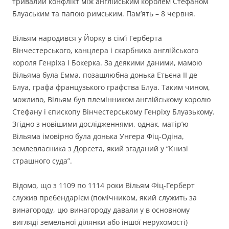
тривалий конфлікт між англійським королем Стефаном
Блуаським та папою римським. Пам’ять – 8 червня.
Вільям народився у Йорку в сім’ї Герберта
Вінчестерського, канцлера і скарбника англійського
короля Генріха І Бокерка. За деякими даними, мамою
Вільяма була Емма, позашлюбна донька Етьєна ІІ де
Блуа, графа французького графства Блуа. Таким чином,
можливо, Вільям був племінником англійському королю
Стефану і єпископу Вінчестерському Генріху Блуазькому.
Згідно з новішими дослідженнями, однак, матір’ю
Вільяма імовірно була донька Унгера Фіц-Одіна,
землевласника з Дорсета, який згаданий у “Книзі
страшного суда”.
Відомо, що з 1109 по 1114 роки Вільям Фіц-Герберт
служив пребендарієм (помічником, який служить за
винагороду, цю винагороду давали у в основному
вигляді земельної ділянки або іншої нерухомості)