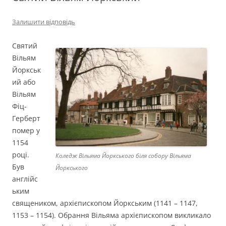
Залишити відповідь
Святий
Вільям
Йоркськ
ий або
Вільям
Фіц-
Герберт
помер у
1154
році.
Коледж Вільяма Йоркського біля собору Вільяма
Був
Йоркського
англійс
ьким
священиком, архієпископом Йоркським (1141 – 1147,
1153 – 1154). Обрання Вільяма архієпископом викликало