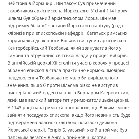
Вейгтона в Йоркширі. Він також був призначений
скарбником архієпископа Йоркського. У січні 1141 року
Вільям був обраний архієпископом Йорка. Він мав
підтримку більшої частини Йоркського капітулу (рада
кліриків при єпископській кафедрі) і багатьох римських
кардиналів,однак проти Вільяма виступив архієпископ
Кентерберійський Теобальд, який звинуватив його у
симонії та втручанню світської влади у процес виборів.
В англійській церкві ХІІ століття участь короля у процесі
обрання єпископів стала практично нормою. Імовірно,
невдоволення Теобальда не мало би вирішального
значення, якщо б проти Вільяма різко не виступив
цистеріанський орден на чолі з Бернаром Клервоським,
який мав великий авторитет у римо-католицькій церкві.
У 1143 році папа римськй проголосив, що Вільям зможе
зайняти посадуархієпископа, якщо його невинність буде
підтверджена власною клятвою і клятвою диякона
Йоркської єпархії. Генріх Блуаський, який в той час був
папським легатом в Англії, прийняв ці клятви,