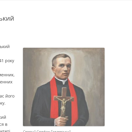
ький
ський
41 року
менник,
женних
ас його
ку.
кий
ся в
итеті
Святий Стефан Грелевський