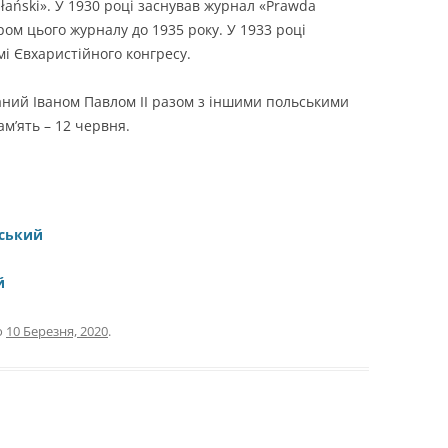
płański». У 1930 році заснував журнал «Prawda
ором цього журналу до 1935 року. У 1933 році
мі Євхаристійного конгресу.
аний Іваном Павлом ІІ разом з іншими польськими
ам’ять – 12 червня.
вський
й
о
10 Березня, 2020
.