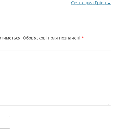
Свята Ірма Гріво
→
атиметься.
Обов’язкові поля позначені
*