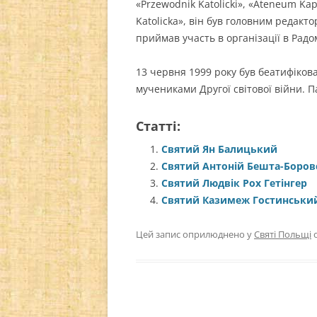
«Przewodnik Katolicki», «Ateneum Ka
Katolicka», він був головним редакт
приймав участь в організації в Радо
13 червня 1999 року був беатифіков
мучениками Другої світової війни. П
Статті:
Святий Ян Балицький
Святий Антоній Бешта-Боро
Святий Людвік Рох Гетінгер
Святий Казимеж Гостинськи
Цей запис оприлюднено у
Святі Польщі