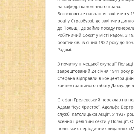
на кафедрі канонічного права.
Богословське навчання закінчив у 1
році у Стразбурзі, де закінчив дипл
до Польщі, де займв посаду генерал
Робітничий Союз” у місті Радом. З 
робітників, із січня 1932 року до по
Радомі.
З початку німецької окупації Польщі 
заарештований 24 січня 1941 року р
Стефана відправли в концентраційн
концентраційного таботу Дахау, де в
Стефан Грелевський переклав на пол
Адама “Ісус Христос”, Адольфа Бертр
службі Католицької Акції”. У 1937 р
всення і релігійні секти у Польщі”. 
польських періодичних виданнях «Mał