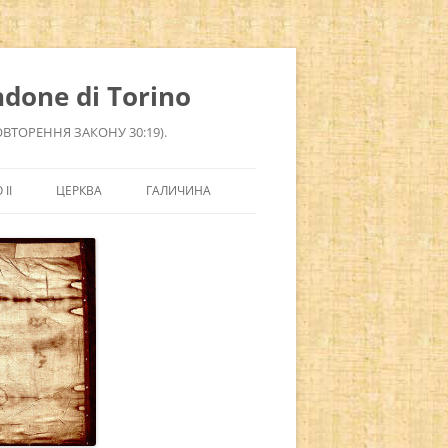
done di Torino
ОВТОРЕННЯ ЗАКОНУ 30:19).
ІІ
ЦЕРКВА
ГАЛИЧИНА
СВЯТІ
ЗАДАТИ ЗАПИТАННЯ
СВЯТІ, ЯКІ ЗМІНИЛИ СВІТ
НОВИНИ ЦЕРКВИ
ДОПОМОГТИ САЙТУ
СВЯТІ ЄВРОПИ
ПРОЩІ
УКРАЇНСЬКА
КИТАЙСЬКІ СВЯТІ
ОРДЕНИ КАТОЛИЦЬКОЇ ЦЕРКВИ
РУССКИЙ
СВЯТІ СИРІЇ
РИМСЬКІ ПАПИ (ПОНТИФІКИ)
ENGLISH
СВЯТІ ЄГИПТУ
СВЯТІ ІЗРАЇЛЮ