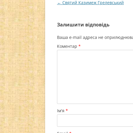
Навігація
←
Святий Казимеж Грелевський
по
запису
Залишити відповідь
Ваша e-mail адреса не оприлюднюв
Коментар
*
Ім'я
*