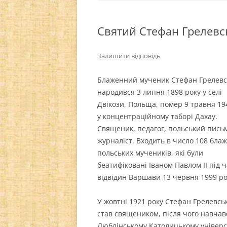
Святий Стефан Грелевс
Залишити відповідь
Блаженний мученик Стефан Грелев
народився 3 липня 1898 року у селі
Двікози, Польща, помер 9 травня 19
у концентраційному таборі Дахау.
Священик, педагог, польський пись
журналіст. Входить в число 108 бла
польських мучеників, які були
беатифіковані Іваном Павлом ІІ під ч
відвідин Варшави 13 червня 1999 ро
У жовтні 1921 року Стефан Грелевсь
став священиком, після чого навчав
Люблінському Католицькому універс