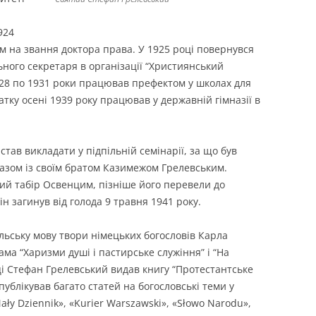
924
ом на звання доктора права. У 1925 році повернувся
ьного секретаря в організації “Християнський
1928 по 1931 роки працював префектом у школах для
чатку осені 1939 року працював у державній гімназії в
став викладати у підпільній семінарії, за що був
азом із своїм братом Казимежом Грелевським.
ий табір Освенцим, пізніше його перевели до
ін загинув від голода 9 травня 1941 року.
ьську мову твори німецьких богословів Карла
ама “Харизми душі і пастирське служіння” і “На
оці Стефан Грелевський видав книгу “Протестантське
Опублікував багато статей на богословські теми у
y Dziennik», «Kurier Warszawski», «Słowo Narodu»,