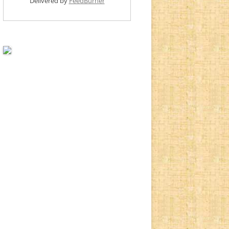
Delivered by
FeedBurner