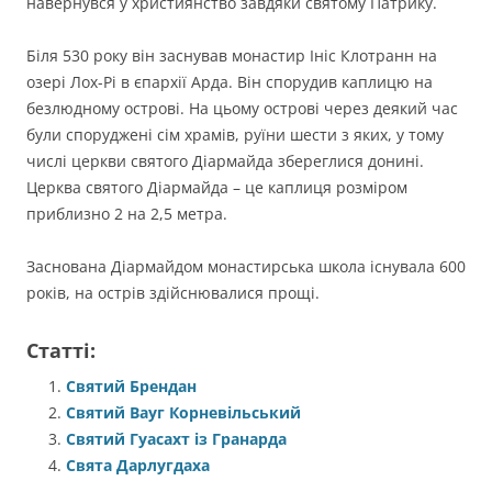
навернувся у християнство завдяки святому Патрику.
Біля 530 року він заснував монастир Ініс Клотранн на
озері Лох-Рі в єпархії Арда. Він спорудив каплицю на
безлюдному острові. На цьому острові через деякий час
були споруджені сім храмів, руїни шести з яких, у тому
числі церкви святого Діармайда збереглися донині.
Церква святого Діармайда – це каплиця розміром
приблизно 2 на 2,5 метра.
Заснована Діармайдом монастирська школа існувала 600
років, на острів здійснювалися прощі.
Статті:
Святий Брендан
Святий Вауг Корневільський
Святий Гуасахт із Гранарда
Свята Дарлугдаха