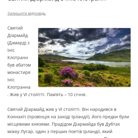
Залишити відповідь
Святий
Діармайд
(Дамард) з
Ініс
Клотранн
був абатом
монастиря
Ініс
Клотранна
. Жив у VI столітті. Пам’ять – 10 січня.
Святий Діармайд жив у VI столітті. Він народився в
Коннахті (провінція на заході Ірландії), його предки були
місцевими князями. Прадідом Діармайда був Дубтах
мокку Лугар, один з перших поетів Ірландії, який