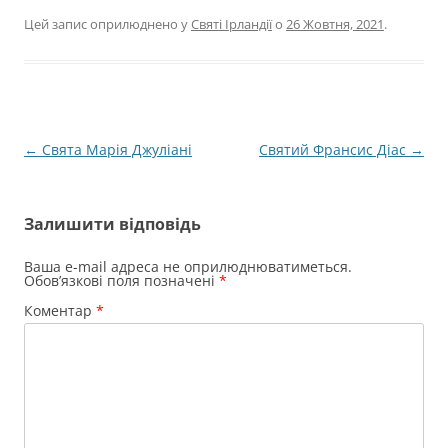
Цей запис оприлюднено у
Святі Ірландії
о
26 Жовтня, 2021
.
Навігація
←
Свята Марія Джуліані
Святий Франсис Діас
→
по
запису
Залишити відповідь
Ваша e-mail адреса не оприлюднюватиметься.
Обов’язкові поля позначені
*
Коментар
*