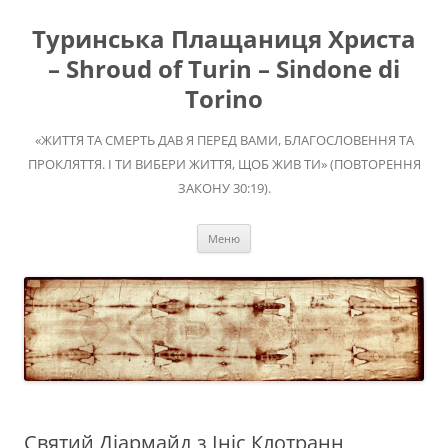
Перейти
до
Туринська Плащаниця Христа
вмісту
– Shroud of Turin – Sindone di
Torino
«ЖИТТЯ ТА СМЕРТЬ ДАВ Я ПЕРЕД ВАМИ, БЛАГОСЛОВЕННЯ ТА
ПРОКЛЯТТЯ. І ТИ ВИБЕРИ ЖИТТЯ, ЩОБ ЖИВ ТИ» (ПОВТОРЕННЯ
ЗАКОНУ 30:19).
Меню
Святий Діармайд з Ініс Клотранн