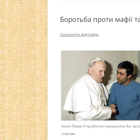
Боротьба проти мафії т
Залишити відповідь
Іоанн Павло ІІ пробачив терориста Алі, яки
стріляв