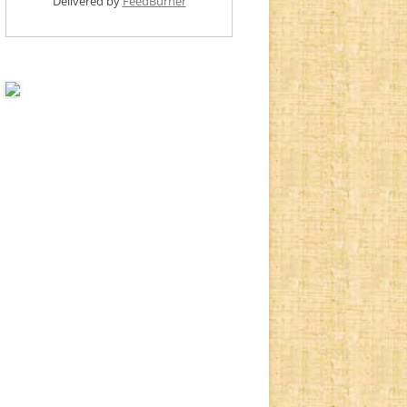
Delivered by
FeedBurner