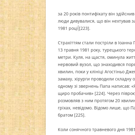
за 20 років понтифікату він здійсни
люди дивувалися, що він нехтував за
1981 році
[223].
Страхіттям стали постріли в Іоанна П
13 травня 1981 року, турецького тер
метри. Куля, на щастя, оминула житт
нервовий вузол, що знаходився поря
хвилин, поки у клініці Агостіньо Дж
замаху, хірурги проводили складну о
одному зі звернень Папа написав: «Я
щиро пробачив» [224]. Через півроку 
розмовляв з ним протягом 20 хвилин.
гріхах, невідомо. Відомо лише, що П
братом [225].
Коли сонячного травневого дня 1981 