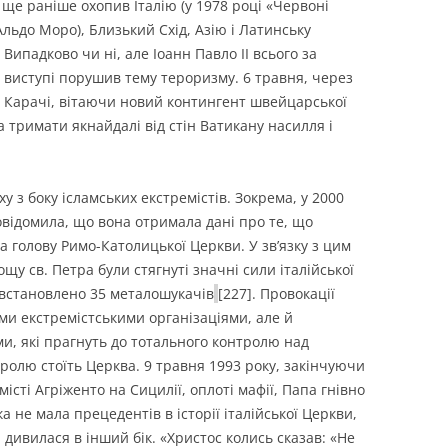
ще раніше охопив Італію (у 1978 році «Червоні
льдо Моро), Близький Схід, Азію і Латинську
ипадково чи ні, але Іоанн Павло ІІ всього за
у виступі порушив тему тероризму. 6 травня, через
 в Карачі, вітаючи новий контингент швейцарської
а тримати якнайдалі від стін Ватикану насилля і
 з боку ісламських екстремістів. Зокрема, у 2000
овідомила, що вона отримала дані про те, що
а голову Римо-Католицької Церкви. У зв’язку з цим
щу св. Петра були стягнуті значні сили італійської
о встановлено 35 металошукачів
[227]. Провокації
и екстремістськими організаціями, але й
и, які прагнуть до тотального контролю над
тролю стоїть Церква. 9 травня 1993 року, закінчуючи
істі Агріженто на Сицилії, оплоті мафії, Папа гнівно
а не мала прецедентів в історії італійської Церкви,
дивилася в інший бік. «Христос колись сказав: «Не