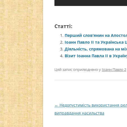
Статті:
Перший слов’янин на Апосто
Іоанн Павло ІІ та Українська
Діяльність, спрямована на м
Візит Іоанна Павла ІІ в Україн
Цей запис оприлюднено у
Іоанн Павло 2
Навігація
←
Недопустимість використання релі
по
виправдання насильства
запису