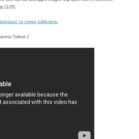
і [229].
аризації та гонки озброєнь
.
Іоанна Павла 2