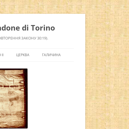
done di Torino
ОВТОРЕННЯ ЗАКОНУ 30:19).
ІІ
ЦЕРКВА
ГАЛИЧИНА
СВЯТІ
ЗАДАТИ ЗАПИТАННЯ
СВЯТІ, ЯКІ ЗМІНИЛИ СВІТ
НОВИНИ ЦЕРКВИ
ДОПОМОГТИ САЙТУ
СВЯТІ ЄВРОПИ
ПРОЩІ
УКРАЇНСЬКА
КИТАЙСЬКІ СВЯТІ
ОРДЕНИ КАТОЛИЦЬКОЇ ЦЕРКВИ
РУССКИЙ
СВЯТІ СИРІЇ
РИМСЬКІ ПАПИ (ПОНТИФІКИ)
ENGLISH
СВЯТІ ЄГИПТУ
СВЯТІ ІЗРАЇЛЮ