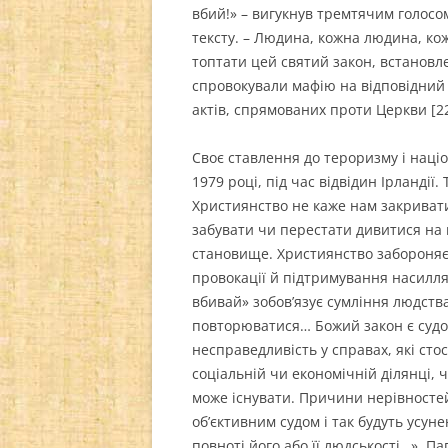
вбий!» – вигукнув тремтячим голосо
тексту. – Людина, кожна людина, ко
топтати цей святий закон, встановле
спровокували мафію на відповідний
актів, спрямованих проти Церкви [22
Своє ставлення до тероризму і націо
1979 році, під час відвідин Ірландії
Християнство не каже нам закривати
забувати чи перестати дивитися на
становище. Християнство забороняє
провокації й підтримування насилля
вбивай» зобов’язує сумління людства
повторюватися… Божий закон є судом
несправедливість у справах, які стос
соціальній чи економічній ділянці, 
може існувати. Причини нерівностей
об’єктивним судом і так будуть усун
повноті його або її людськості…». П