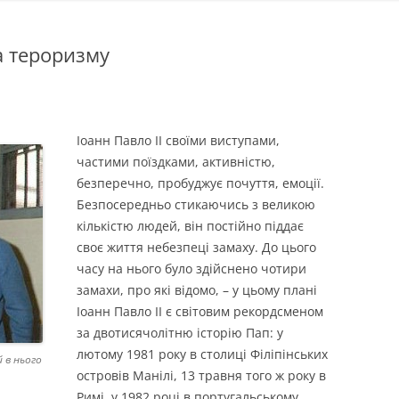
а тероризму
Іоанн Павло ІІ своїми виступами,
частими поїздками, активністю,
безперечно, пробуджує почуття, емоції.
Безпосередньо стикаючись з великою
кількістю людей, він постійно піддає
своє життя небезпеці замаху. До цього
часу на нього було здійснено чотири
замахи, про які відомо, – у цьому плані
Іоанн Павло ІІ є світовим рекордсменом
за двотисячолітню історію Пап: у
лютому 1981 року в столиці Філіпінських
й в нього
островів Манілі, 13 травня того ж року в
Римі, у 1982 році в португальському