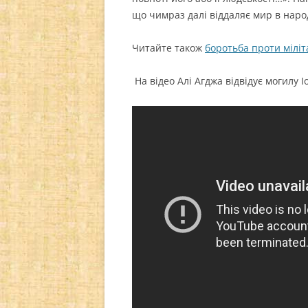
що чимраз далі віддаляє мир в народ
Читайте також
боротьба проти міліт
На відео Алі Агджа відвідує могилу 