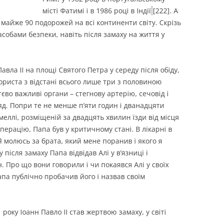
місті Фатимі і в 1986 році в Індії
[222]. А
в майже 90 подорожей на всі континенти світу. Скрізь
собами безпеки, навіть після замаху на життя у
авла ІІ на площі Святого Петра у середу після обіду,
ориста з відстані всього лише три з половиною
єво важливі органи – стегнову артерію, сечовід і
д. Попри те не менше п’яти годин і дванадцяти
емеллі, розміщеній за двадцять хвилин їзди від місця
перацію, Папа був у критичному стані. В лікарні в
 молюсь за брата, який мене поранив і якого я
після замаху Папа відвідав Алі у в’язниці і
 Про що вони говорили і чи покаявся Алі у своїх
апа публічно пробачив його і назвав своїм
року Іоанн Павло ІІ став жертвою замаху, у світі