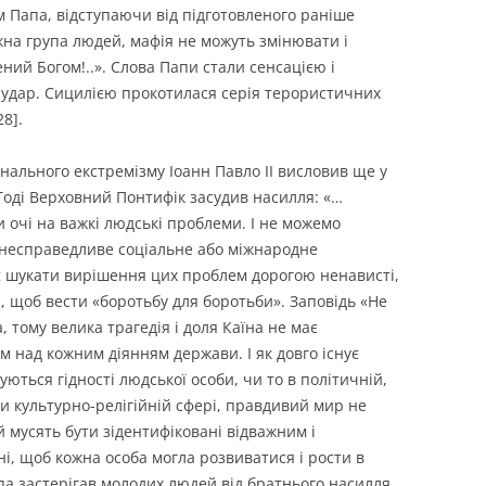
м Папа, відступаючи від підготовленого раніше
жна група людей, мафія не можуть змінювати і
ний Богом!..». Слова Папи стали сенсацією і
 удар. Сицилією прокотилася серія терористичних
8].
нального екстремізму Іоанн Павло ІІ висловив ще у
. Тоді Верховний Понтифік засудив насилля: «…
 очі на важкі людські проблеми. І не можемо
 несправедливе соціальне або міжнародне
 шукати вирішення цих проблем дорогою ненависті,
, щоб вести «боротьбу для боротьби». Заповідь «Не
, тому велика трагедія і доля Каїна не має
 над кожним діянням держави. І як довго існує
уються гідності людської особи, чи то в політичній,
чи культурно-релігійній сфері, правдивий мир не
 мусять бути зідентифіковані відважним і
ені, щоб кожна особа могла розвиватися і рости в
апа застерігав молодих людей від братнього насилля,