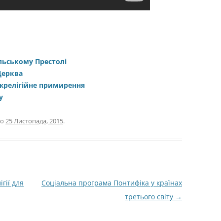
льському Престолі
 Церква
іжрелігійне примирення
у
о
25 Листопада, 2015
.
гії для
Соціальна програма Понтифіка у країнах
третього світу
→