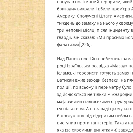
панував політичний тероризм, який 
бригади» викрали і вбили прем’єра А
Америку, Сполучені Штати Америки. В
тиждень до замаху на нього у своєм
три неповні місяці після інциденту
гвардії, він сказав: «Ми просимо Бог
фанатизм»
[226].
Над Папою постійна небезпека замаху
році ізраїльська розвідка «Масад» п
ісламські терористи готують замах н
Ватикан вжив заходи безпеки: на пло
поліції, по всьому її периметру бул
здійснюються не тільки міжнародним
мафіозними італійськими структурам
суспільством. А на заваді цьому кон
богослужіння під відкритим небом в м
виступив проти гангстерів. Така атак
яка (за окремими винятками) завжди 