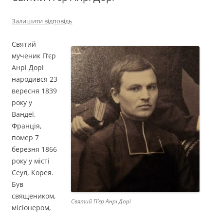
Залишити відповідь
Святий
мученик П’єр
Анрі Дорі
народився 23
вересня 1839
року у
Вандеї,
Франція,
помер 7
березня 1866
року у місті
Сеул, Корея.
Був
священиком,
Святий П’єр Анрі Дорі
місіонером,