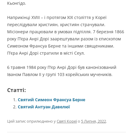
Кьонгідо.
Наприкінці ХVIII – і протягом ХІХ століття у Кореї
переслідували християн, християн страчували.
Місіонери працювали в умовах підпілля. 7 березня 1866
року П’єра Анрі Дорі заарештували разом із єпископом
Симеоном Франсуа Берне та іншими священиками.
П’єра Анрі Дорі стратили в місті Сеул.
6 травня 1984 року П’єр Анрі Дорі був канонізований
Іваном Павлом ІІ у групі 103 корейських мучеників.
Статті:
Святий Симеон Франсуа Берне
Святий Антуан Давелюї
Цей запис оприлюднено у
Святі Кореї
о
5 Липня, 2022
.