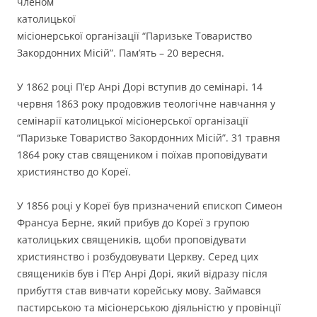
членом
католицької
місіонерської організації “Паризьке Товариство
Закордонних Місій”. Пам’ять – 20 вересня.
У 1862 році П’єр Анрі Дорі вступив до семінарі. 14
червня 1863 року продовжив теологічне навчання у
семінарії католицької місіонерської організації
“Паризьке Товариство Закордонних Місій”. 31 травня
1864 року став священиком і поїхав проповідувати
християнство до Кореї.
У 1856 році у Кореї був призначений єпископ Симеон
Франсуа Берне, який прибув до Кореї з групою
католицьких священиків, щоби проповідувати
християнство і розбудовувати Церкву. Серед цих
священиків був і П’єр Анрі Дорі, який відразу після
прибуття став вивчати корейську мову. Займався
пастирською та місіонерською діяльністю у провінції