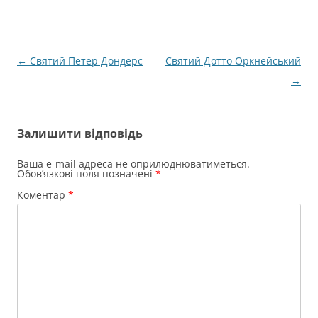
Навігація
←
Святий Петер Дондерс
Святий Дотто Оркнейський
по
→
запису
Залишити відповідь
Ваша e-mail адреса не оприлюднюватиметься.
Обов’язкові поля позначені
*
Коментар
*