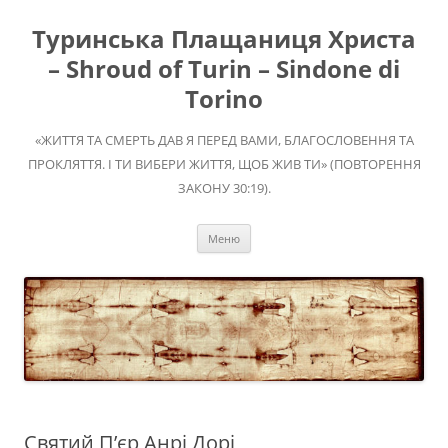
Перейти
до
Туринська Плащаниця Христа
вмісту
– Shroud of Turin – Sindone di
Torino
«ЖИТТЯ ТА СМЕРТЬ ДАВ Я ПЕРЕД ВАМИ, БЛАГОСЛОВЕННЯ ТА
ПРОКЛЯТТЯ. І ТИ ВИБЕРИ ЖИТТЯ, ЩОБ ЖИВ ТИ» (ПОВТОРЕННЯ
ЗАКОНУ 30:19).
Меню
Святий П’єр Анрі Дорі