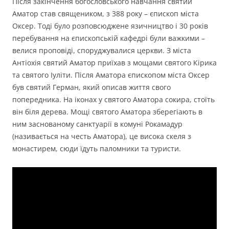
Після закінчення богословського навчання святий
Аматор став священиком, з 388 року – єпископ міста
Оксер. Тоді було розповсюджене язичництво і 30 років
перебування на єпископській кафедрі були важкими –
велися проповіді, споруджувалися церкви. З міста
Антіохія святий Аматор приїхав з мощами святого Кірика
та святого Іуліти. Після Аматора єпископом міста Оксер
був святий Герман, який описав життя свого
попередника. На іконах у святого Аматора сокира, стоїть
він біля дерева. Мощі святого Аматора зберегіають в
ним заснованому санктуарії в комуні Рокамадур
(називається на честь Аматора), це висока скеля з
монастирем, сюди їдуть паломники та туристи.