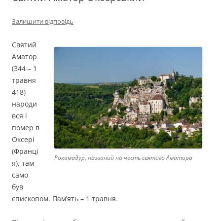
Залишити відповідь
Святий
Аматор
(344 – 1
травня
418)
народи
вся і
помер в
Оксері
(Франці
Рокамадур, названий на честь святого Аматора
я), там
само
був
єпископом. Пам’ять – 1 травня.