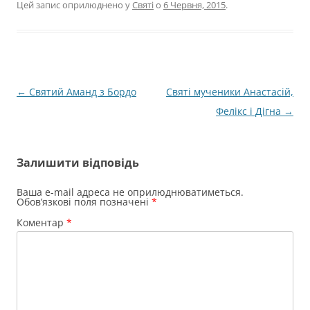
Цей запис оприлюднено у
Святі
о
6 Червня, 2015
.
Навігація
←
Святий Аманд з Бордо
Святі мученики Анастасій,
по
Фелікс і Дігна
→
запису
Залишити відповідь
Ваша e-mail адреса не оприлюднюватиметься.
Обов’язкові поля позначені
*
Коментар
*