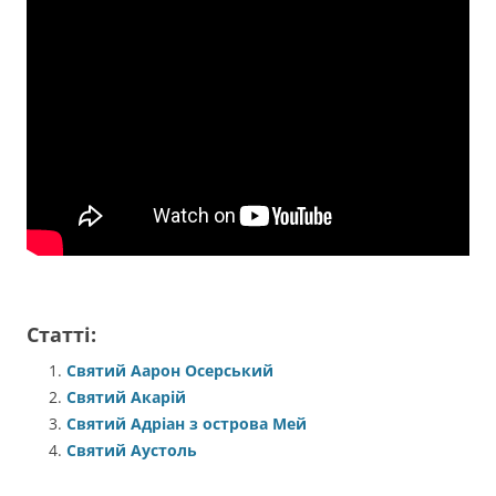
Статті:
Святий Аарон Осерський
Святий Акарій
Святий Адріан з острова Мей
Святий Аустоль